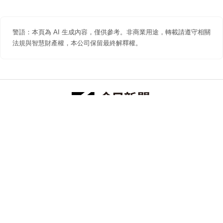
警語：本頁為 AI 生成內容，僅供參考。非商業用途，轉載請遵守相關
法規與智慧財產權，本公司保留最終解釋權。
防詐聲明
著作權聲明
免責聲明
關於我們
隱私權聲明
合作提案
追蹤 NOWNEWS 今日新聞