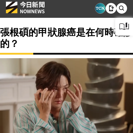
張根碩的甲狀腺癌是在何時確診
的？