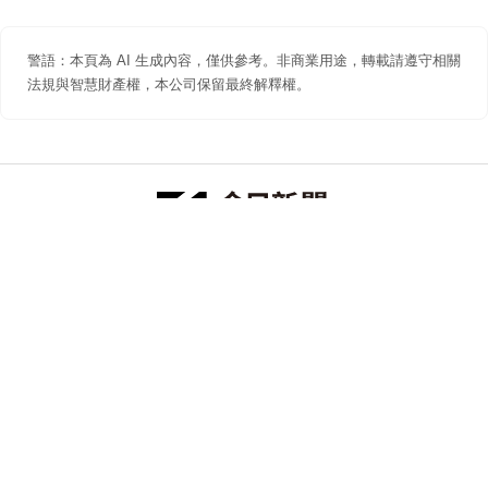
警語：本頁為 AI 生成內容，僅供參考。非商業用途，轉載請遵守相關
法規與智慧財產權，本公司保留最終解釋權。
防詐聲明
著作權聲明
免責聲明
關於我們
隱私權聲明
合作提案
追蹤 NOWNEWS 今日新聞