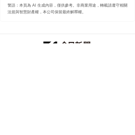
警語：本頁為 AI 生成內容，僅供參考。非商業用途，轉載請遵守相關
法規與智慧財產權，本公司保留最終解釋權。
防詐聲明
著作權聲明
免責聲明
關於我們
隱私權聲明
合作提案
追蹤 NOWNEWS 今日新聞
© 今日傳媒(股)公司版權所有，非經授權，不許轉載本網站內容 ©