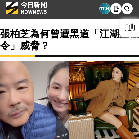
張柏芝為何曾遭黑道「江湖姦殺
令」威脅？