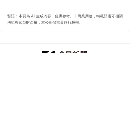
警語：本頁為 AI 生成內容，僅供參考。非商業用途，轉載請遵守相關
法規與智慧財產權，本公司保留最終解釋權。
防詐聲明
著作權聲明
免責聲明
關於我們
隱私權聲明
合作提案
追蹤 NOWNEWS 今日新聞