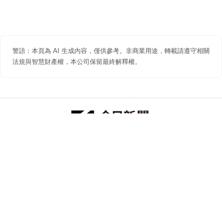
警語：本頁為 AI 生成內容，僅供參考。非商業用途，轉載請遵守相關
法規與智慧財產權，本公司保留最終解釋權。
防詐聲明
著作權聲明
免責聲明
關於我們
隱私權聲明
合作提案
追蹤 NOWNEWS 今日新聞