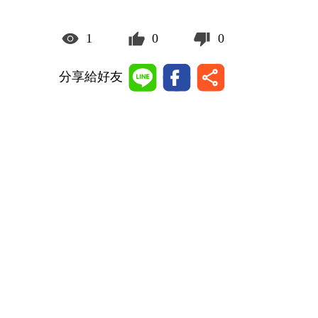
1
0
0
分享給好友