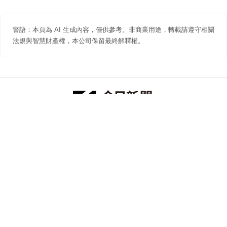
警語：本頁為 AI 生成內容，僅供參考。非商業用途，轉載請遵守相關
法規與智慧財產權，本公司保留最終解釋權。
防詐聲明
著作權聲明
免責聲明
關於我們
隱私權聲明
合作提案
追蹤 NOWNEWS 今日新聞