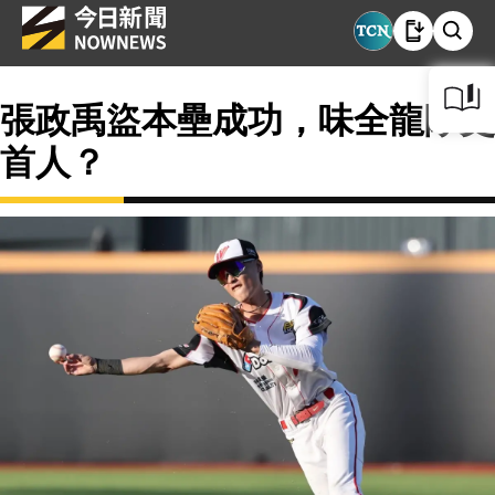
張政禹盜本壘成功，味全龍隊史
首人？