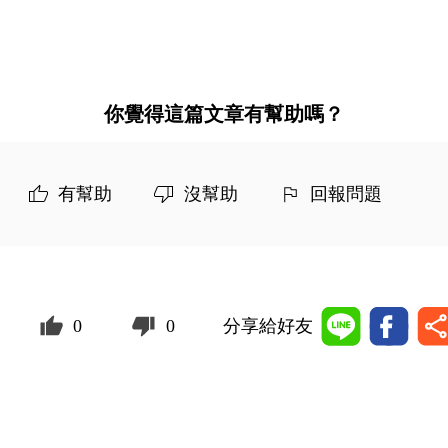
你覺得這篇文章有幫助嗎？
有幫助
沒幫助
回報問題
0
0
分享給好友