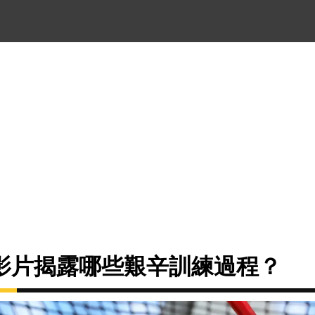
影片揭露哪些艱辛訓練過程？