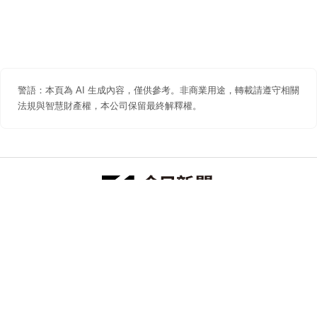
警語：本頁為 AI 生成內容，僅供參考。非商業用途，轉載請遵守相關
法規與智慧財產權，本公司保留最終解釋權。
防詐聲明
著作權聲明
免責聲明
關於我們
隱私權聲明
合作提案
追蹤 NOWNEWS 今日新聞