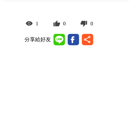
1
0
0
分享給好友