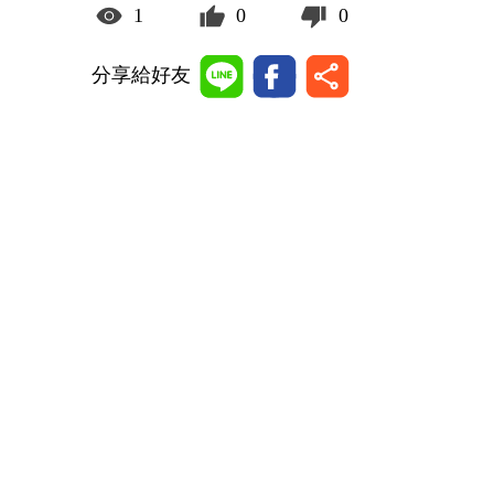
1
0
0
分享給好友