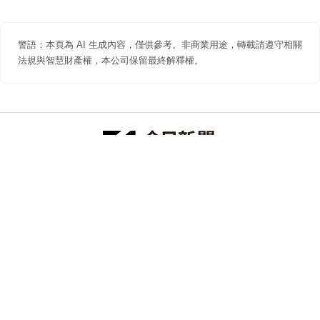
警語：本頁為 AI 生成內容，僅供參考。非商業用途，轉載請遵守相關
法規與智慧財產權，本公司保留最終解釋權。
防詐聲明
著作權聲明
免責聲明
關於我們
隱私權聲明
合作提案
追蹤 NOWNEWS 今日新聞