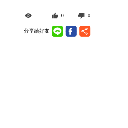
1
0
0
分享給好友