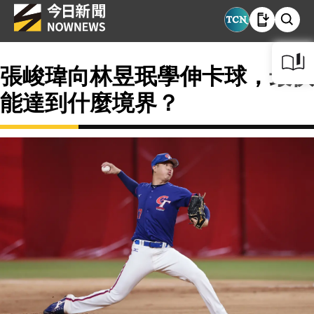
張峻瑋向林昱珉學伸卡球，最快
能達到什麼境界？