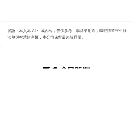
警語：本頁為 AI 生成內容，僅供參考。非商業用途，轉載請遵守相關
法規與智慧財產權，本公司保留最終解釋權。
防詐聲明
著作權聲明
免責聲明
關於我們
隱私權聲明
合作提案
追蹤 NOWNEWS 今日新聞