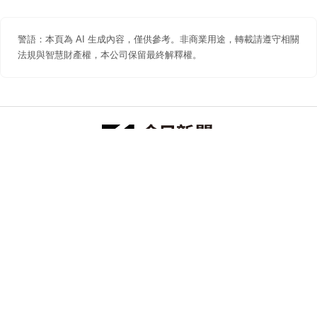
警語：本頁為 AI 生成內容，僅供參考。非商業用途，轉載請遵守相關
法規與智慧財產權，本公司保留最終解釋權。
防詐聲明
著作權聲明
免責聲明
關於我們
隱私權聲明
合作提案
追蹤 NOWNEWS 今日新聞