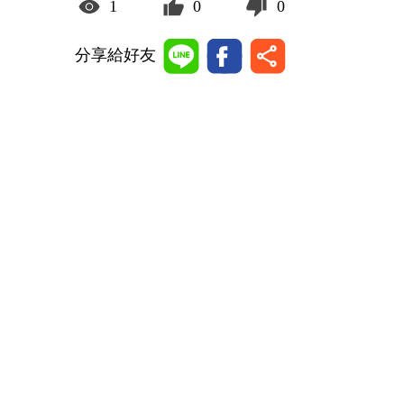
1
0
0
分享給好友