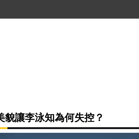
美貌讓李泳知為何失控？