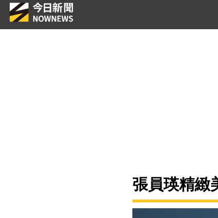
張員瑛精緻