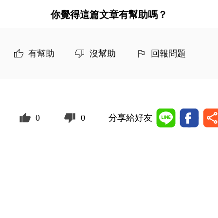
你覺得這篇文章有幫助嗎？
有幫助
沒幫助
回報問題
0
0
分享給好友