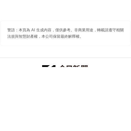
警語：本頁為 AI 生成內容，僅供參考。非商業用途，轉載請遵守相關
法規與智慧財產權，本公司保留最終解釋權。
防詐聲明
著作權聲明
免責聲明
關於我們
隱私權聲明
合作提案
追蹤 NOWNEWS 今日新聞