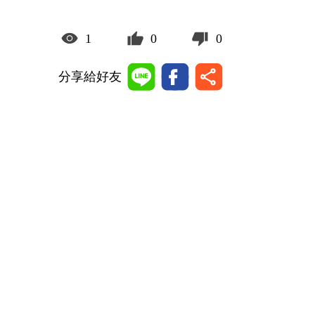
1
0
0
分享給好友