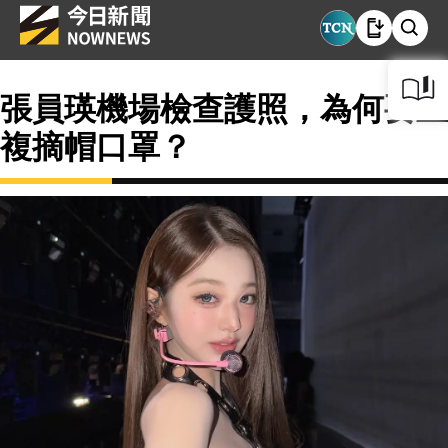
張員瑛機場檢查護照，為何要重
複摘帽口罩？