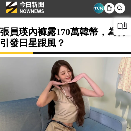
張員瑛內褲露170萬韓幣，為何
引發日星跟風？