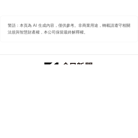
警語：本頁為 AI 生成內容，僅供參考。非商業用途，轉載請遵守相關
法規與智慧財產權，本公司保留最終解釋權。
防詐聲明
著作權聲明
免責聲明
關於我們
隱私權聲明
合作提案
追蹤 NOWNEWS 今日新聞