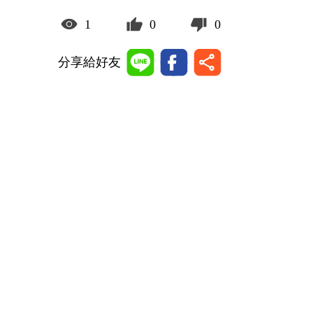
1
0
0
分享給好友