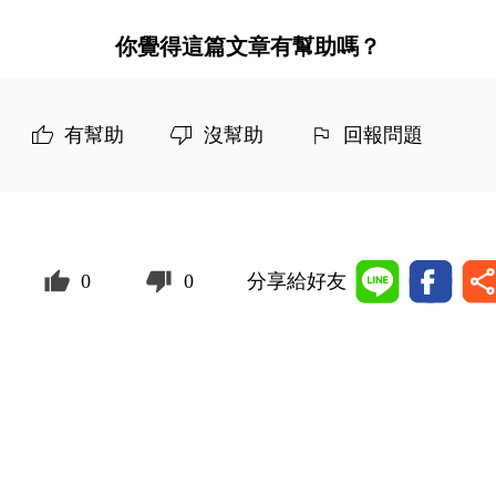
你覺得這篇文章有幫助嗎？
有幫助
沒幫助
回報問題
0
0
分享給好友