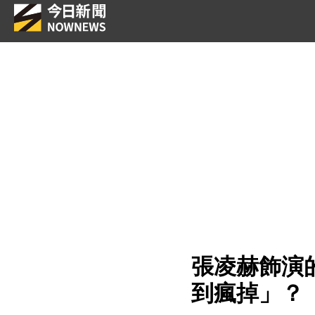
張凌赫飾演
到瘋掉」？