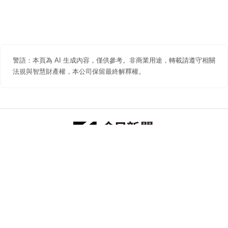
警語：本頁為 AI 生成內容，僅供參考。非商業用途，轉載請遵守相關
法規與智慧財產權，本公司保留最終解釋權。
防詐聲明
著作權聲明
免責聲明
關於我們
隱私權聲明
合作提案
追蹤 NOWNEWS 今日新聞