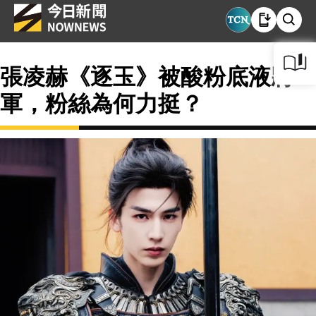
張凌赫《逐玉》被酸粉底液將
軍，粉絲為何力挺？