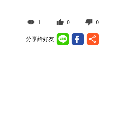
1
0
0
分享給好友