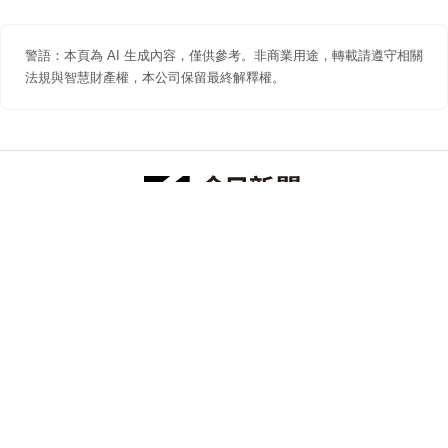
警語：本頁為 AI 生成內容，僅供參考。非商業用途，轉載請遵守相關
法規與智慧財產權，本公司保留最終解釋權。
防詐聲明
著作權聲明
免責聲明
關於我們
隱私權聲明
合作提案
追蹤 NOWNEWS 今日新聞