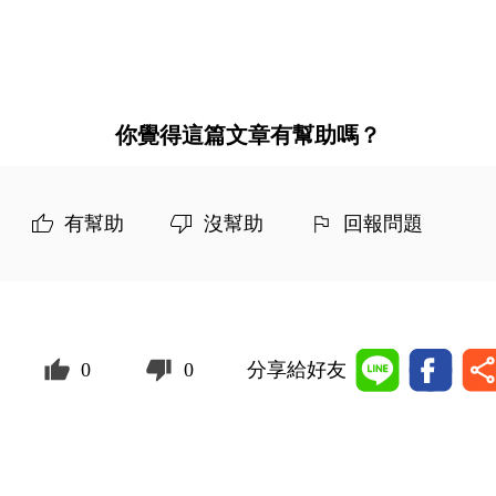
你覺得這篇文章有幫助嗎？
有幫助
沒幫助
回報問題
0
0
分享給好友