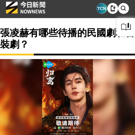
張凌赫有哪些待播的民國劇和古
裝劇？