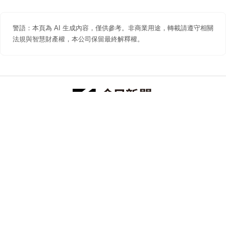
警語：本頁為 AI 生成內容，僅供參考。非商業用途，轉載請遵守相關
法規與智慧財產權，本公司保留最終解釋權。
防詐聲明
著作權聲明
免責聲明
關於我們
隱私權聲明
合作提案
追蹤 NOWNEWS 今日新聞