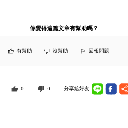
你覺得這篇文章有幫助嗎？
有幫助
沒幫助
回報問題
0
0
分享給好友