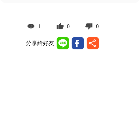
1
0
0
分享給好友