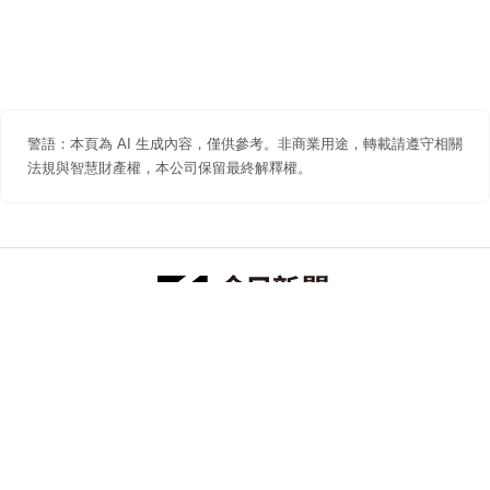
警語：本頁為 AI 生成內容，僅供參考。非商業用途，轉載請遵守相關
法規與智慧財產權，本公司保留最終解釋權。
防詐聲明
著作權聲明
免責聲明
關於我們
隱私權聲明
合作提案
追蹤 NOWNEWS 今日新聞