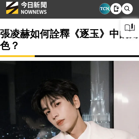
張凌赫如何詮釋《逐玉》中的角
色？