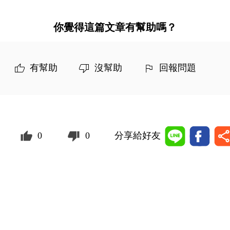
你覺得這篇文章有幫助嗎？
有幫助
沒幫助
回報問題
0
0
分享給好友