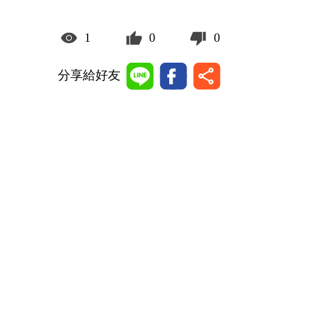
1
0
0
分享給好友