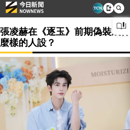
張凌赫在《逐玉》前期偽裝成什
麼樣的人設？