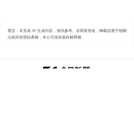
警語：本頁為 AI 生成內容，僅供參考。非商業用途，轉載請遵守相關
法規與智慧財產權，本公司保留最終解釋權。
防詐聲明
著作權聲明
免責聲明
關於我們
隱私權聲明
合作提案
追蹤 NOWNEWS 今日新聞