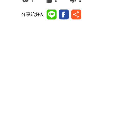
1
0
0
分享給好友