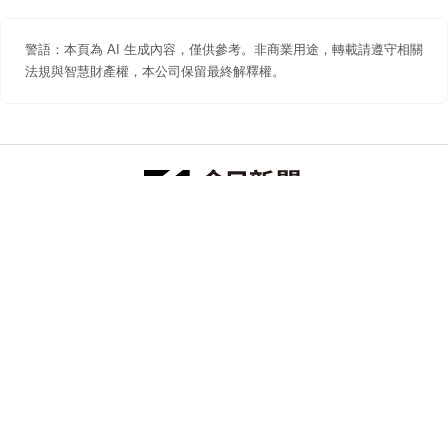
警語：本頁為 AI 生成內容，僅供參考。非商業用途，轉載請遵守相關
法規與智慧財產權，本公司保留最終解釋權。
防詐聲明
著作權聲明
免責聲明
關於我們
隱私權聲明
合作提案
追蹤 NOWNEWS 今日新聞