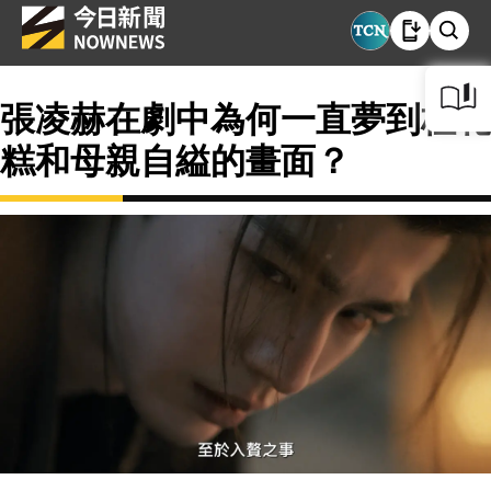
張凌赫在劇中為何一直夢到桂花
糕和母親自縊的畫面？