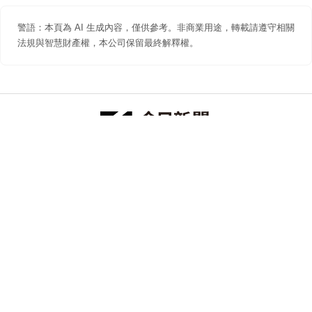
警語：本頁為 AI 生成內容，僅供參考。非商業用途，轉載請遵守相關
法規與智慧財產權，本公司保留最終解釋權。
防詐聲明
著作權聲明
免責聲明
關於我們
隱私權聲明
合作提案
追蹤 NOWNEWS 今日新聞