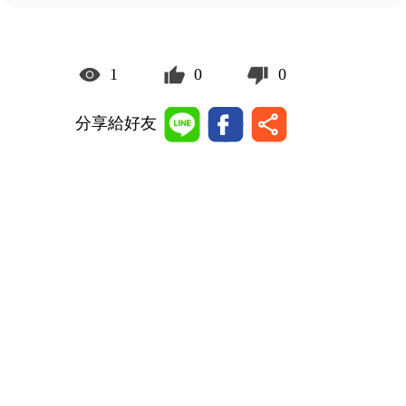
1
0
0
分享給好友