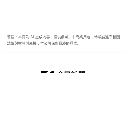
警語：本頁為 AI 生成內容，僅供參考。非商業用途，轉載請遵守相關
法規與智慧財產權，本公司保留最終解釋權。
防詐聲明
著作權聲明
免責聲明
關於我們
隱私權聲明
合作提案
追蹤 NOWNEWS 今日新聞