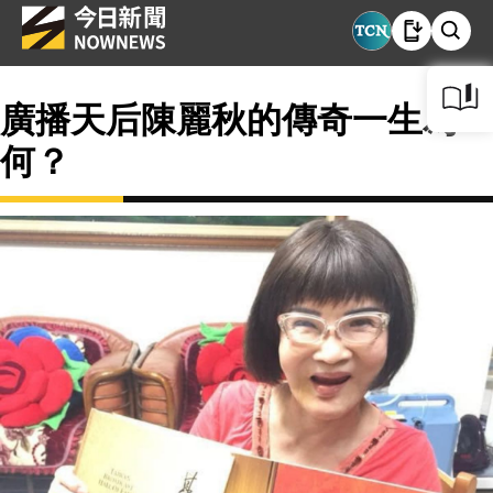
廣播天后陳麗秋的傳奇一生為
何？