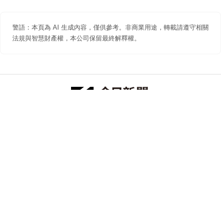
警語：本頁為 AI 生成內容，僅供參考。非商業用途，轉載請遵守相關
法規與智慧財產權，本公司保留最終解釋權。
防詐聲明
著作權聲明
免責聲明
關於我們
隱私權聲明
合作提案
追蹤 NOWNEWS 今日新聞