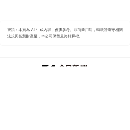
警語：本頁為 AI 生成內容，僅供參考。非商業用途，轉載請遵守相關
法規與智慧財產權，本公司保留最終解釋權。
防詐聲明
著作權聲明
免責聲明
關於我們
隱私權聲明
合作提案
追蹤 NOWNEWS 今日新聞