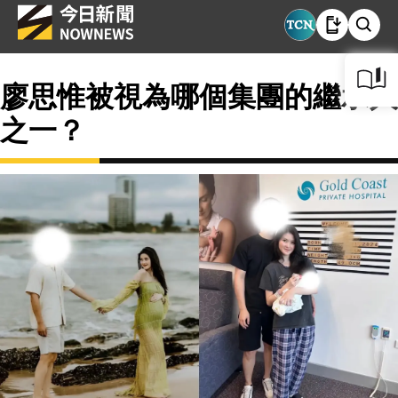
廖思惟被視為哪個集團的繼承人
之一？