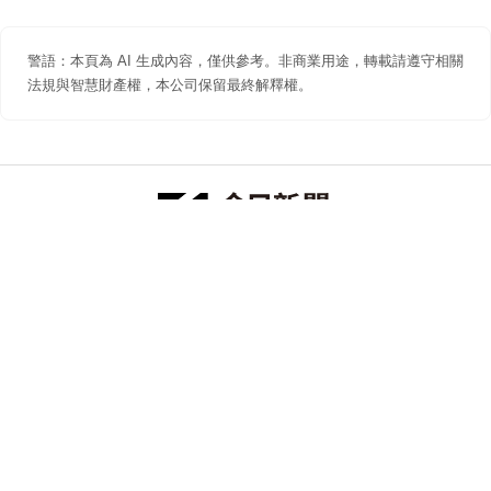
警語：本頁為 AI 生成內容，僅供參考。非商業用途，轉載請遵守相關
法規與智慧財產權，本公司保留最終解釋權。
防詐聲明
著作權聲明
免責聲明
關於我們
隱私權聲明
合作提案
追蹤 NOWNEWS 今日新聞