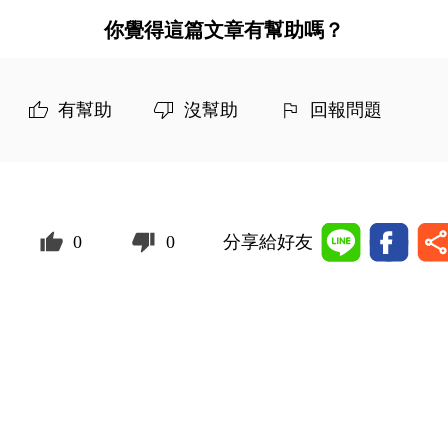
你覺得這篇文章有幫助嗎？
有幫助
沒幫助
回報問題
0
0
分享給好友