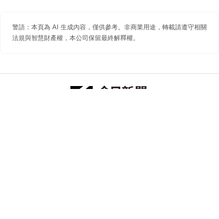
警語：本頁為 AI 生成內容，僅供參考。非商業用途，轉載請遵守相關
法規與智慧財產權，本公司保留最終解釋權。
防詐聲明
著作權聲明
免責聲明
關於我們
隱私權聲明
合作提案
追蹤 NOWNEWS 今日新聞