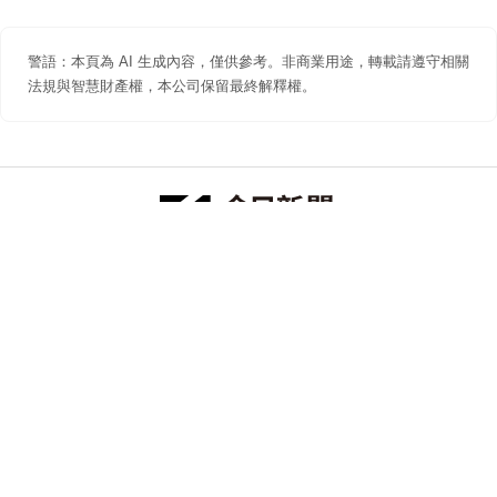
警語：本頁為 AI 生成內容，僅供參考。非商業用途，轉載請遵守相關
法規與智慧財產權，本公司保留最終解釋權。
防詐聲明
著作權聲明
免責聲明
關於我們
隱私權聲明
合作提案
追蹤 NOWNEWS 今日新聞