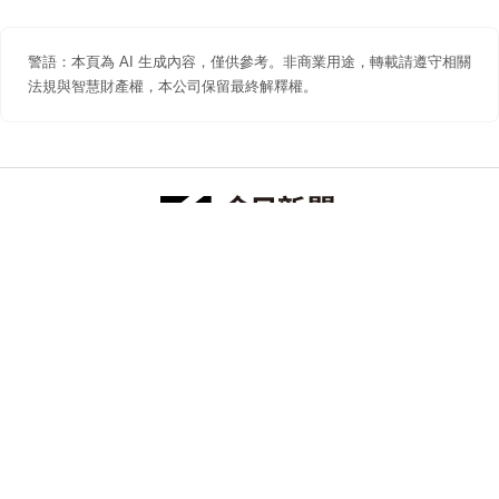
警語：本頁為 AI 生成內容，僅供參考。非商業用途，轉載請遵守相關
法規與智慧財產權，本公司保留最終解釋權。
防詐聲明
著作權聲明
免責聲明
關於我們
隱私權聲明
合作提案
追蹤 NOWNEWS 今日新聞