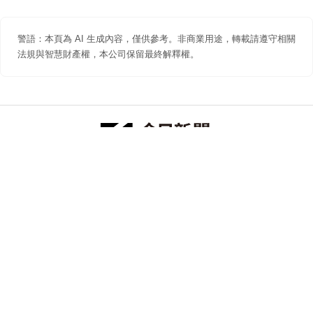
警語：本頁為 AI 生成內容，僅供參考。非商業用途，轉載請遵守相關
法規與智慧財產權，本公司保留最終解釋權。
防詐聲明
著作權聲明
免責聲明
關於我們
隱私權聲明
合作提案
追蹤 NOWNEWS 今日新聞