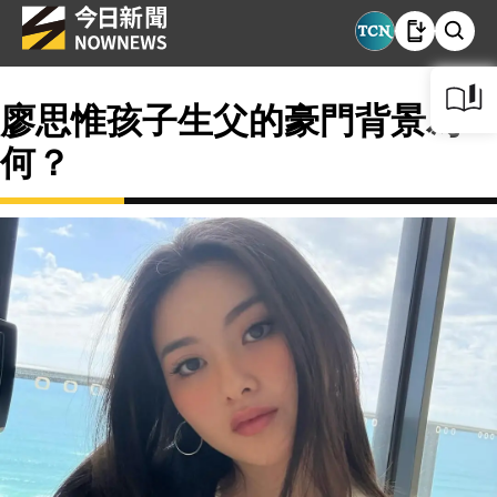
廖思惟孩子生父的豪門背景為
何？