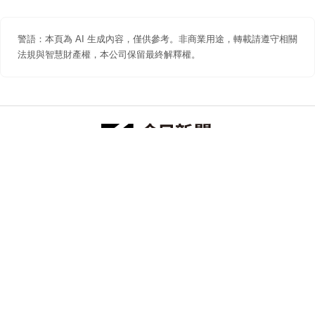
警語：本頁為 AI 生成內容，僅供參考。非商業用途，轉載請遵守相關
法規與智慧財產權，本公司保留最終解釋權。
防詐聲明
著作權聲明
免責聲明
關於我們
隱私權聲明
合作提案
追蹤 NOWNEWS 今日新聞