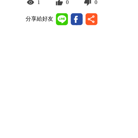
1
0
0
分享給好友