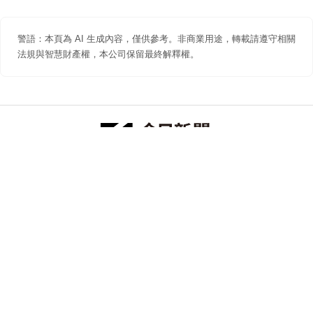
警語：本頁為 AI 生成內容，僅供參考。非商業用途，轉載請遵守相關
法規與智慧財產權，本公司保留最終解釋權。
防詐聲明
著作權聲明
免責聲明
關於我們
隱私權聲明
合作提案
追蹤 NOWNEWS 今日新聞