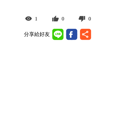
1
0
0
分享給好友