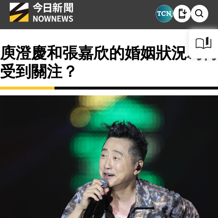
庾澄慶和張嘉欣的婚姻狀況為何
受到關注？