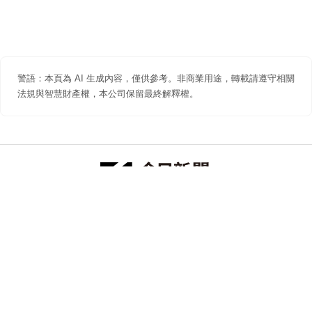
警語：本頁為 AI 生成內容，僅供參考。非商業用途，轉載請遵守相關
法規與智慧財產權，本公司保留最終解釋權。
防詐聲明
著作權聲明
免責聲明
關於我們
隱私權聲明
合作提案
追蹤 NOWNEWS 今日新聞