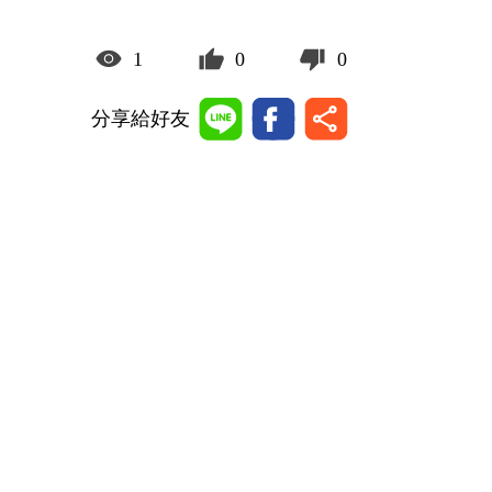
1
0
0
分享給好友