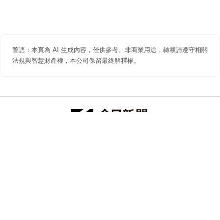
警語：本頁為 AI 生成內容，僅供參考。非商業用途，轉載請遵守相關
法規與智慧財產權，本公司保留最終解釋權。
防詐聲明
著作權聲明
免責聲明
關於我們
隱私權聲明
合作提案
追蹤 NOWNEWS 今日新聞