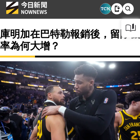
庫明加在巴特勒報銷後，留隊機
率為何大增？