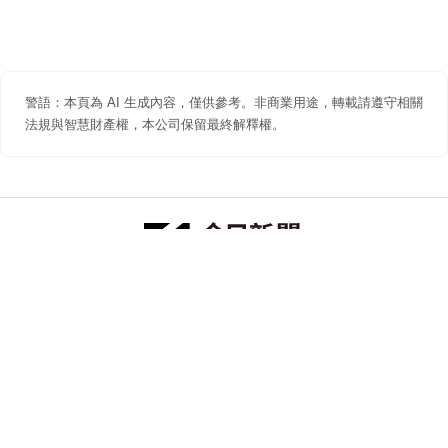
警語：本頁為 AI 生成內容，僅供參考。非商業用途，轉載請遵守相關
法規與智慧財產權，本公司保留最終解釋權。
防詐聲明
著作權聲明
免責聲明
關於我們
隱私權聲明
合作提案
追蹤 NOWNEWS 今日新聞