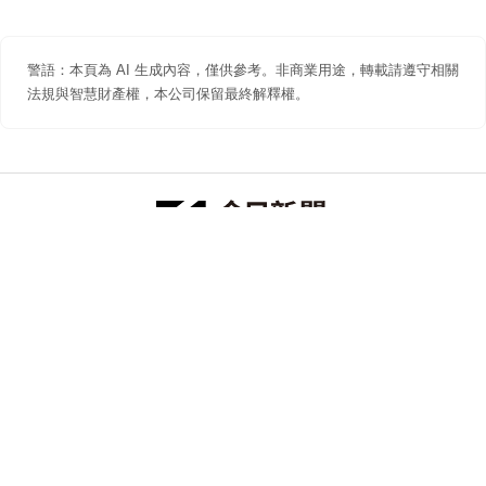
警語：本頁為 AI 生成內容，僅供參考。非商業用途，轉載請遵守相關
法規與智慧財產權，本公司保留最終解釋權。
防詐聲明
著作權聲明
免責聲明
關於我們
隱私權聲明
合作提案
追蹤 NOWNEWS 今日新聞