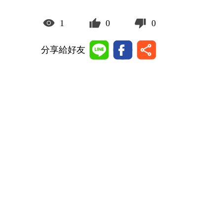
1
0
0
分享給好友