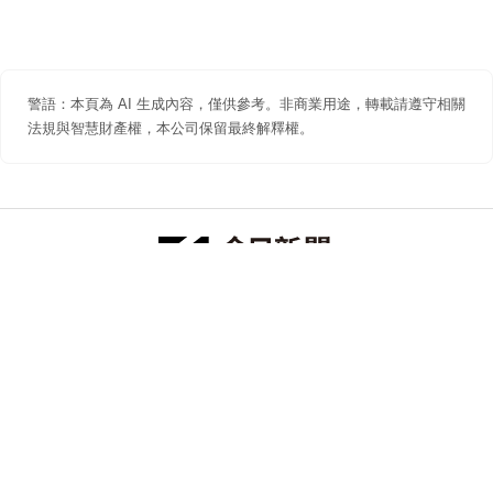
警語：本頁為 AI 生成內容，僅供參考。非商業用途，轉載請遵守相關
法規與智慧財產權，本公司保留最終解釋權。
防詐聲明
著作權聲明
免責聲明
關於我們
隱私權聲明
合作提案
追蹤 NOWNEWS 今日新聞