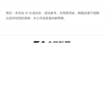
警語：本頁為 AI 生成內容，僅供參考。非商業用途，轉載請遵守相關
法規與智慧財產權，本公司保留最終解釋權。
防詐聲明
著作權聲明
免責聲明
關於我們
隱私權聲明
合作提案
追蹤 NOWNEWS 今日新聞