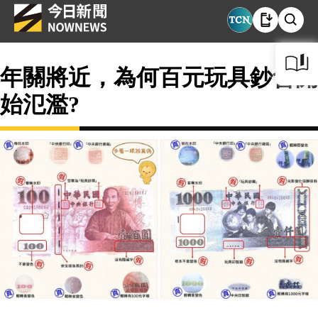
年關將近，為何百元玩具鈔會開
始氾濫?