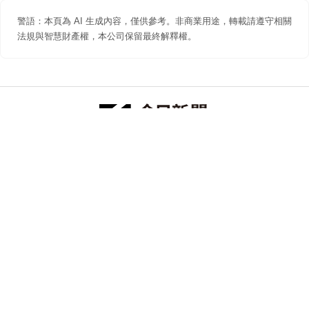
警語：本頁為 AI 生成內容，僅供參考。非商業用途，轉載請遵守相關
法規與智慧財產權，本公司保留最終解釋權。
防詐聲明
著作權聲明
免責聲明
關於我們
隱私權聲明
合作提案
追蹤 NOWNEWS 今日新聞
© 今日傳媒(股)公司版權所有，非經授權，不許轉載本網站內容 ©