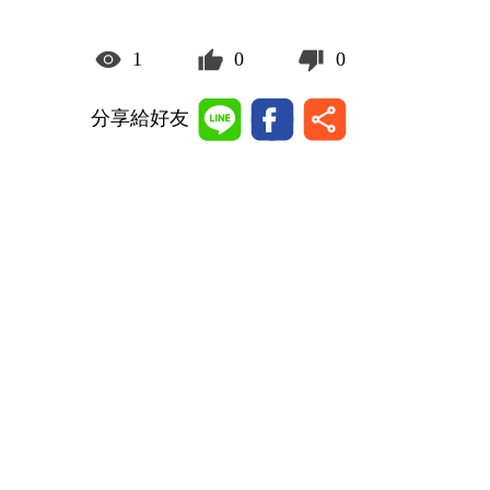
1
0
0
分享給好友