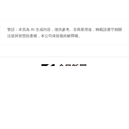
警語：本頁為 AI 生成內容，僅供參考。非商業用途，轉載請遵守相關
法規與智慧財產權，本公司保留最終解釋權。
防詐聲明
著作權聲明
免責聲明
關於我們
隱私權聲明
合作提案
追蹤 NOWNEWS 今日新聞