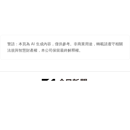
警語：本頁為 AI 生成內容，僅供參考。非商業用途，轉載請遵守相關
法規與智慧財產權，本公司保留最終解釋權。
防詐聲明
著作權聲明
免責聲明
關於我們
隱私權聲明
合作提案
追蹤 NOWNEWS 今日新聞