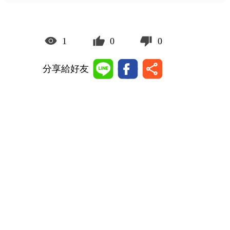
1
0
0
分享給好友