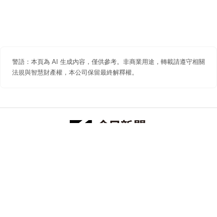
警語：本頁為 AI 生成內容，僅供參考。非商業用途，轉載請遵守相關
法規與智慧財產權，本公司保留最終解釋權。
防詐聲明
著作權聲明
免責聲明
關於我們
隱私權聲明
合作提案
追蹤 NOWNEWS 今日新聞