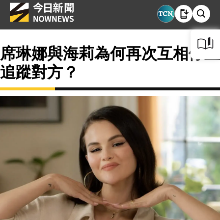
席琳娜與海莉為何再次互相停止
追蹤對方？