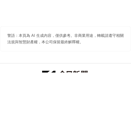
警語：本頁為 AI 生成內容，僅供參考。非商業用途，轉載請遵守相關
法規與智慧財產權，本公司保留最終解釋權。
防詐聲明
著作權聲明
免責聲明
關於我們
隱私權聲明
合作提案
追蹤 NOWNEWS 今日新聞