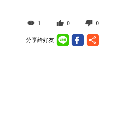
1
0
0
分享給好友