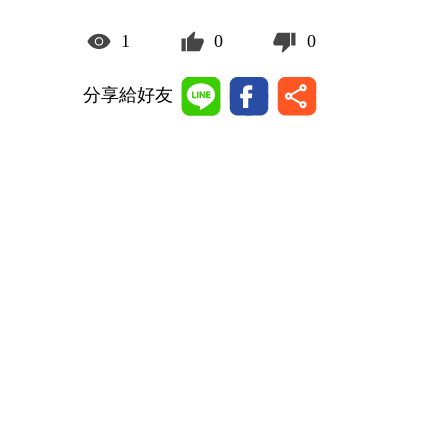
1
0
0
分享給好友