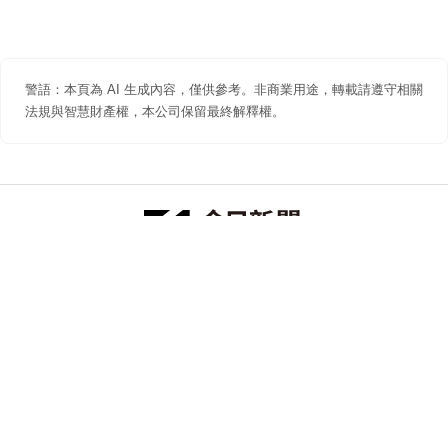
警語：本頁為 AI 生成內容，僅供參考。非商業用途，轉載請遵守相關
法規與智慧財產權，本公司保留最終解釋權。
防詐聲明
著作權聲明
免責聲明
關於我們
隱私權聲明
合作提案
追蹤 NOWNEWS 今日新聞