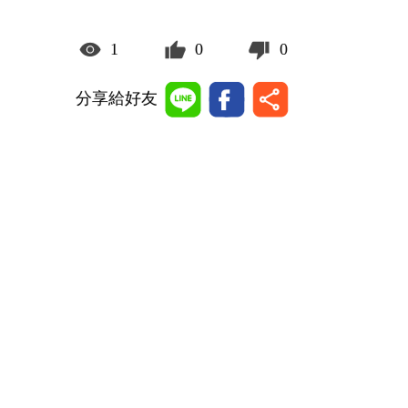
1
0
0
分享給好友