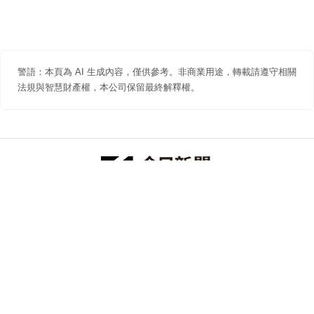
警語：本頁為 AI 生成內容，僅供參考。非商業用途，轉載請遵守相關
法規與智慧財產權，本公司保留最終解釋權。
防詐聲明
著作權聲明
免責聲明
關於我們
隱私權聲明
合作提案
追蹤 NOWNEWS 今日新聞