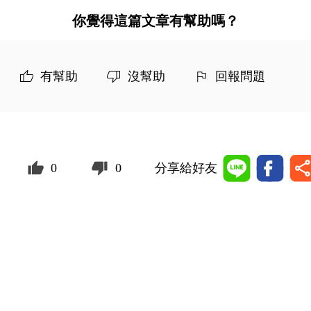
你覺得這篇文章有幫助嗎？
有幫助
沒幫助
回報問題
0
0
分享給好友